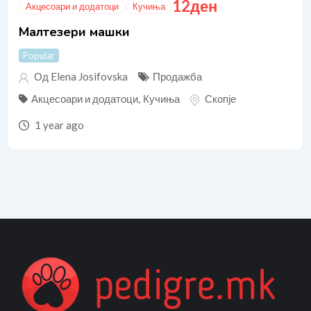
12
ден
Акцесоари и додатоци
Кучиња
Малтезери машки
Popular
Од Elena Josifovska
Продажба
Акцесоари и додатоци
,
Кучиња
Скопје
1 year ago