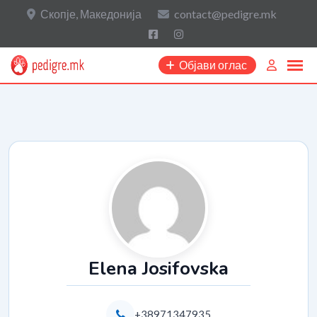
Скопје, Македонија
contact@pedigre.mk
Објави оглас
Elena Josifovska
+38971347935