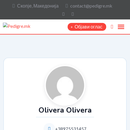
Скопје, Македонија
contact@pedigre.mk
Објави оглас
Olivera Olivera
+38975531457