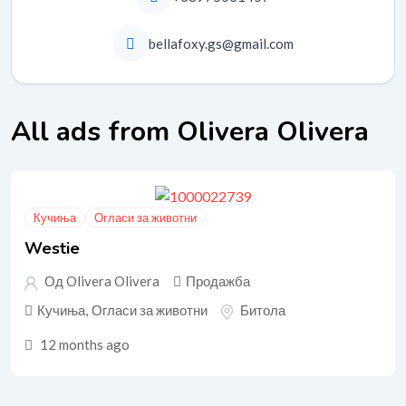
bellafoxy.gs@gmail.com
All ads from Olivera Olivera
Кучиња
Огласи за животни
Westie
Од Olivera Olivera
Продажба
Кучиња
,
Огласи за животни
Битола
12 months ago