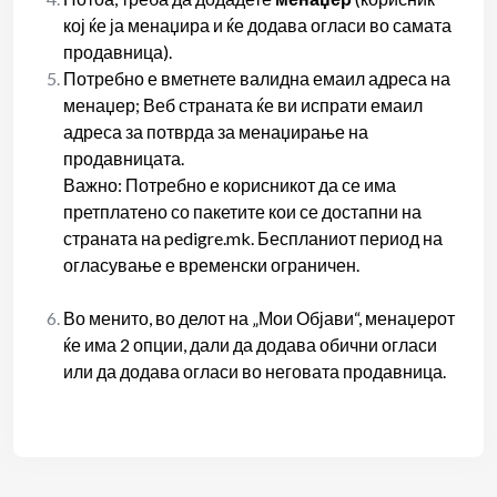
кој ќе ја менаџира и ќе додава огласи во самата
продавница).
Потребно е вметнете валидна емаил адреса на
менаџер; Веб страната ќе ви испрати емаил
адреса за потврда за менаџирање на
продавницата.
Важно: Потребно е корисникот да се има
претплатено со пакетите кои се достапни на
страната на pedigre.mk. Беспланиот период на
огласување е временски ограничен.
Во менито, во делот на „Мои Објави“, менаџерот
ќе има 2 опции, дали да додава обични огласи
или да додава огласи во неговата продавница.