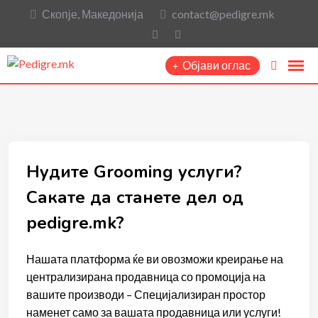
Скопје, Македонија
contact@pedigre.mk
Објави оглас
Нудите Grooming услуги?
Сакате да станете дел од
pedigre.mk?
Нашата платформа ќе ви овозможи креирање на
централизирана продавница со промоција на
вашите производи – Специјализиран простор
наменет само за вашата продавница или услуги!