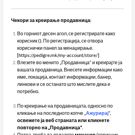
Чекори за креирање продавница:
Во горниот десен агол, се регистрирате како
корисник (). По регистрација, се отвора
кориснички панел за менаџирање.
[https://pedigre.mk/my-account/store/]
Влезете во менито „Продавница“ и креирајте ја
вашата продавница. Внесете информации како
име, локација, контакт информации, банер,
линкови и се останато што мислите дека е
потребно.
По креирање на продавницата, односно по
кликање на последното копче „
Ажурирај
“,
освежете ја веб страната или кликнете
повторно на „Продавница“
.
Потоа, треба да додадете
менаџер
(корисник