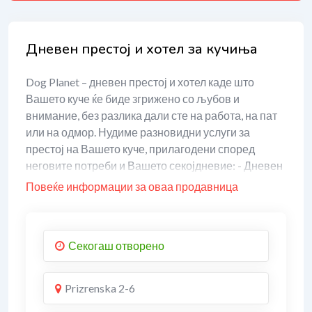
Дневен престој и хотел за кучиња
Dog Planet – дневен престој и хотел каде што
Вашето куче ќе биде згрижено со љубов и
внимание, без разлика дали сте на работа, на пат
или на одмор. Нудиме разновидни услуги за
престој на Вашето куче, прилагодени според
неговите потреби и Вашето секојдневие: - Дневен
(9-часовен) престој помеѓу 07:00 и 18:00 часот, -
Повеќе информации за оваа продавница
24-часовен престој, со опција за повеќедневен
престој, - Престој по часови. Секое куче има
сопствен внатрешен и надворешен простор за
Секогаш отворено
одмор и релаксација. Просториите се
климатизирани, а достапен е и заеднички двор за
игра, трчање и дружење со другите кучиња. За
Prizrenska 2-6
резервации јавете се на +389