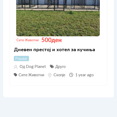
500
ден
Сите Животни
Дневен престој и хотел за кучиња
Popular
Од Dog Planet
Друго
Сите Животни
Скопје
1 year ago