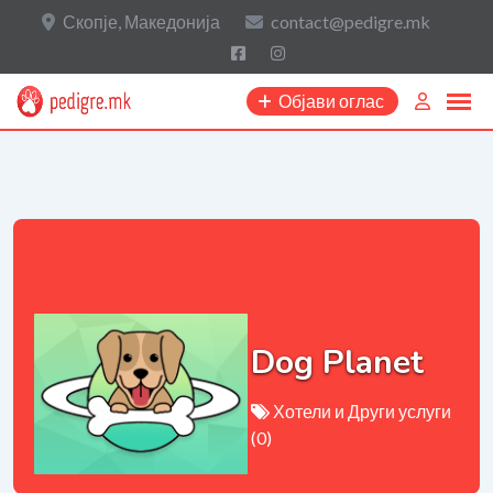
Скопје, Македонија
contact@pedigre.mk
Објави оглас
Dog Planet
Хотели и Други услуги
(0)