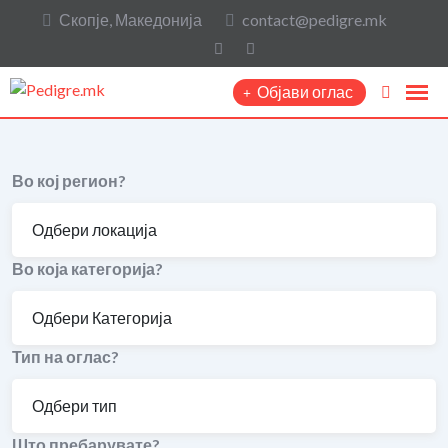
Скопје, Македонија
contact@pedigre.mk
Објави оглас
Во кој регион?
Во која категорија?
Тип на оглас?
Што пребарувате?