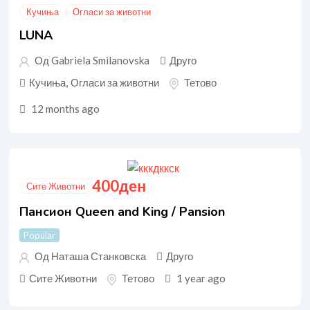
Кучиња
Огласи за животни
LUNA
Од Gabriela Smilanovska
Друго
Кучиња
,
Огласи за животни
Тетово
12 months ago
400
ден
Сите Животни
Пансион Queen and King / Pansion
Popular
Од Наташа Станковска
Друго
Сите Животни
Тетово
1 year ago