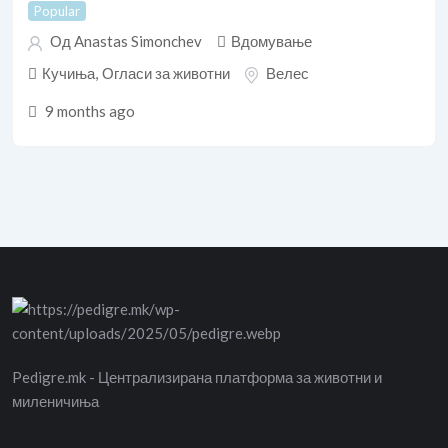
Popular
Од Anastas Simonchev
Вдомување
Кучиња
,
Огласи за животни
Велес
9 months ago
Pedigre.mk - Централизирана платформа за животни и
миленичиња