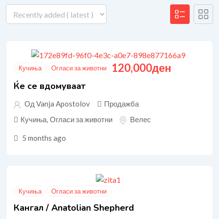
120,000
ден
Кучиња
Огласи за животни
Ќе се вдомуваат
Од Vanja Apostolov
Продажба
Кучиња
,
Огласи за животни
Велес
5 months ago
Кучиња
Огласи за животни
Кангал / Anatolian Shepherd