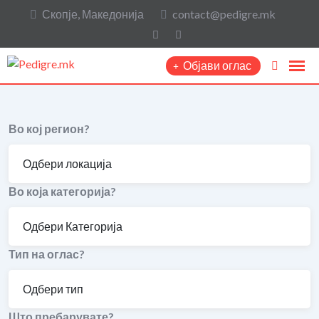
Скопје, Македонија
contact@pedigre.mk
Објави оглас
Во кој регион?
Во која категорија?
Тип на оглас?
Што пребарувате?