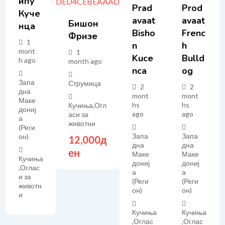
Ипу
Prad
Prod
Куче
Avaat
Avaat
Бишон
Нца
Bisho
Frenc
Фризе
1
N
H
mont
1
Kuce
Bulld
h ago
month ago
Nca
Og
Запа
Струмица
2
2
дна
mont
mont
Маке
hs
hs
Кучиња
,
Огл
дониј
ago
ago
аси за
а
животни
(Реги
Запа
Запа
он)
12,000
д
дна
дна
ен
Маке
Маке
Кучиња
дониј
дониј
,
Оглас
а
а
и за
(Реги
(Реги
животн
он)
он)
и
Кучиња
Кучиња
,
Оглас
,
Оглас