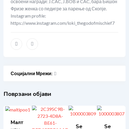
освоени награди: J.CAC, J.BOB и CAC, бара Бишон
Фризе женка со педигре за парење од Скопје.
Instagram profile:
https://www.instagram.com/loki_thegodofmischief7
Социјални Мрежи:
Поврзани објави
Малт
Se
Se