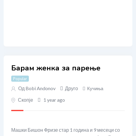
Барам женка за парење
Popular
Од
Bobi Andonov
Друго
Кучиња
Скопје
1 year ago
Машки Бишон Фризе стар 1 година и 9 месеци со