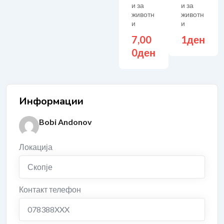
и за
и за
животн
животн
и
и
7,00
1
ден
0
ден
Информации
Bobi Andonov
Локација
Скопје
Контакт телефон
078388XXX