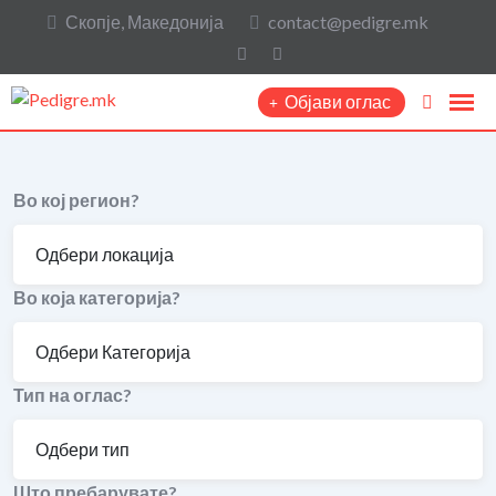
Скопје, Македонија
contact@pedigre.mk
Објави оглас
Во кој регион?
Во која категорија?
Тип на оглас?
Што пребарувате?