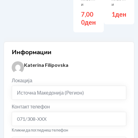
и
и
7,00
1
ден
0
ден
Информации
Katerina Filipovska
Локација
Источна Македонија (Регион)
Контакт телефон
071/308-XXX
Кликни да погледнеш телефон