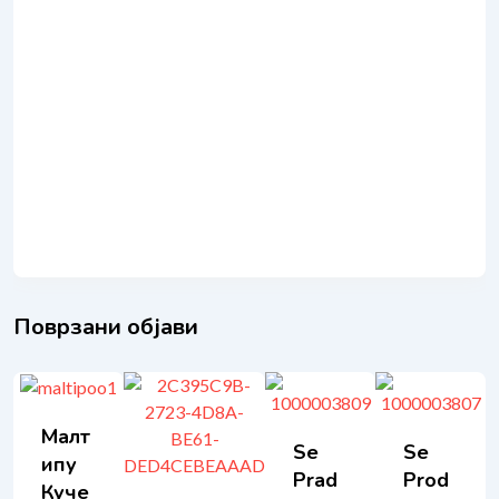
Поврзани објави
Малт
Se
Se
Ипу
Prad
Prod
Куче