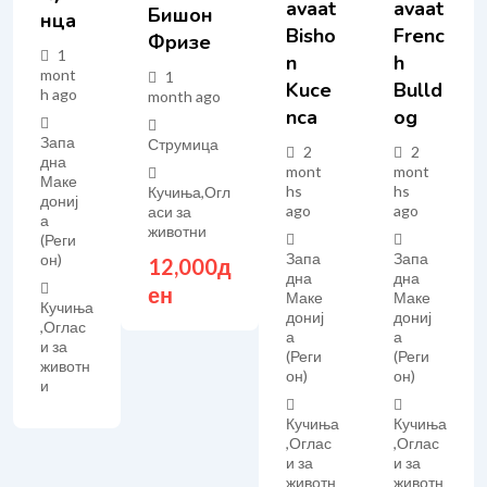
Avaat
Avaat
Бишон
Нца
Bisho
Frenc
Фризе
1
N
H
mont
1
Kuce
Bulld
h ago
month ago
Nca
Og
Запа
Струмица
2
2
дна
mont
mont
Маке
hs
hs
Кучиња
,
Огл
дониј
ago
ago
аси за
а
животни
(Реги
Запа
Запа
он)
12,000
д
дна
дна
ен
Маке
Маке
Кучиња
дониј
дониј
,
Оглас
а
а
и за
(Реги
(Реги
животн
он)
он)
и
Кучиња
Кучиња
,
Оглас
,
Оглас
и за
и за
животн
животн