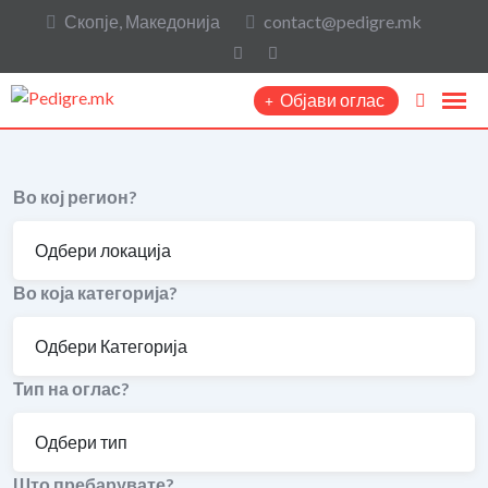
Скопје, Македонија
contact@pedigre.mk
Објави оглас
Во кој регион?
Во која категорија?
Тип на оглас?
Што пребарувате?