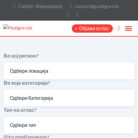
Скопје, Македонија
contact@pedigre.mk
Објави оглас
Во кој регион?
Во која категорија?
Тип на оглас?
Што пребарувате?