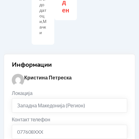
д
до
ен
дат
оц
и
,
М
ачк
и
Информации
Кристина Петреска
Локација
Западна Македонија (Регион)
Контакт телефон
077608XXX