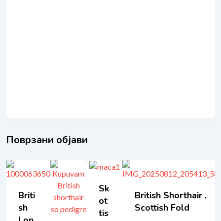
Поврзани објави
Sk
Briti
British Shorthair ,
Ot
Sh
Scottish Fold
Tis
Lon