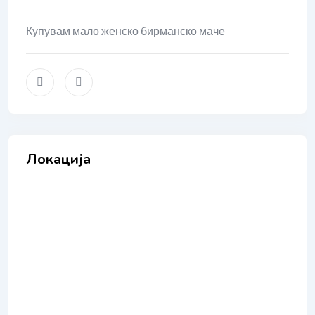
Купувам мало женско бирманско маче
Локација