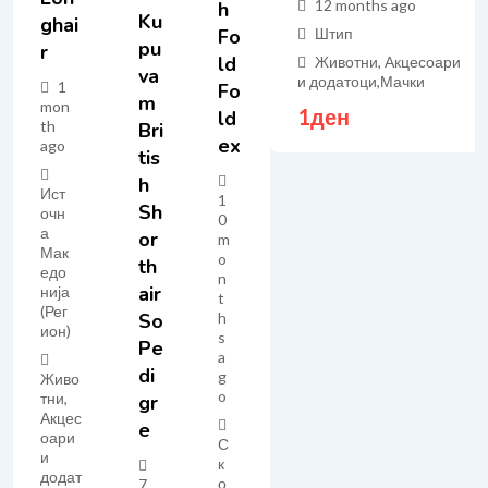
12 months ago
H
Ku
Ghai
Fo
Штип
Pu
R
Ld
Животни, Акцесоари
Va
и додатоци
,
Мачки
1
Fo
M
mon
1
ден
Ld
th
Bri
Ex
ago
Tis
H
Ист
1
Sh
очн
0
а
Or
m
Мак
o
Th
едо
n
Air
нија
t
(Рег
h
So
ион)
s
Pe
a
Di
g
Живо
o
тни,
Gr
Акцес
E
оари
С
и
к
додат
о
7