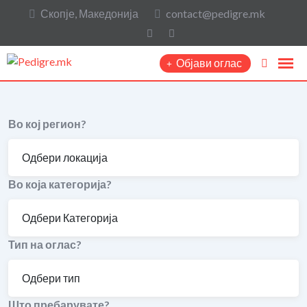
Скопје, Македонија
contact@pedigre.mk
Објави оглас
Во кој регион?
Во која категорија?
Тип на оглас?
Што пребарувате?