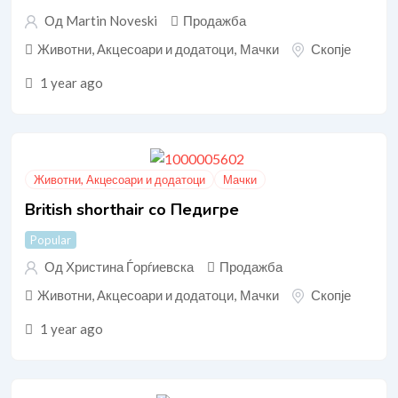
Од Martin Noveski
Продажба
Животни, Акцесоари и додатоци
,
Мачки
Скопје
1 year ago
Животни, Акцесоари и додатоци
Мачки
British shorthair со Педигре
Popular
Од Христина Ѓорѓиевска
Продажба
Животни, Акцесоари и додатоци
,
Мачки
Скопје
1 year ago