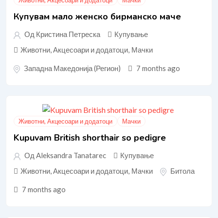
Купувам мало женско бирманско маче
Од Кристина Петреска
Купување
Животни, Акцесоари и додатоци
,
Мачки
Западна Македонија (Регион)
7 months ago
Животни, Акцесоари и додатоци
Мачки
Kupuvam British shorthair so pedigre
Од Aleksandra Tanatarec
Купување
Животни, Акцесоари и додатоци
,
Мачки
Битола
7 months ago