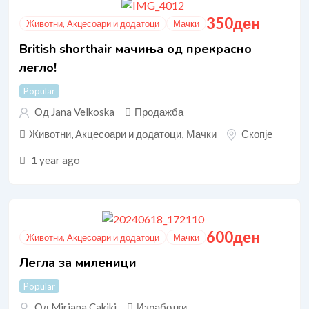
350
ден
Животни, Акцесоари и додатоци
Мачки
British shorthair мачиња од прекрасно
легло!
Popular
Од Jana Velkoska
Продажба
Животни, Акцесоари и додатоци
,
Мачки
Скопје
1 year ago
600
ден
Животни, Акцесоари и додатоци
Мачки
Легла за миленици
Popular
Од Mirjana Cakikj
Изработки