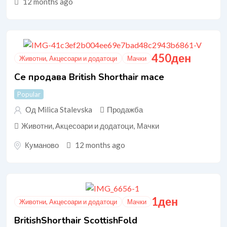
12 months ago
450
ден
Животни, Акцесоари и додатоци
Мачки
Се продава British Shorthair mace
Popular
Од Milica Stalevska
Продажба
Животни, Акцесоари и додатоци
,
Мачки
Куманово
12 months ago
1
ден
Животни, Акцесоари и додатоци
Мачки
BritishShorthair ScottishFold