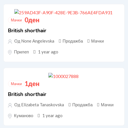
0
ден
Мачки
British shorthair
Од None Angelevska
Продажба
Мачки
Прилеп
1 year ago
1
ден
Мачки
British shorthair
Од Elizabeta Tanaskovska
Продажба
Мачки
Куманово
1 year ago