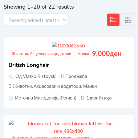
Showing 1–20 of 22 results
9,000
ден
Животни, Акцесоари и додатоци
Мачки
British Longhair
Од Vlatko Ristovski
Продажба
Животни, Акцесоари и додатоци
,
Мачки
Источна Македонија (Регион)
1 month ago
Животни, Акцесоари и додатоци
Мачки