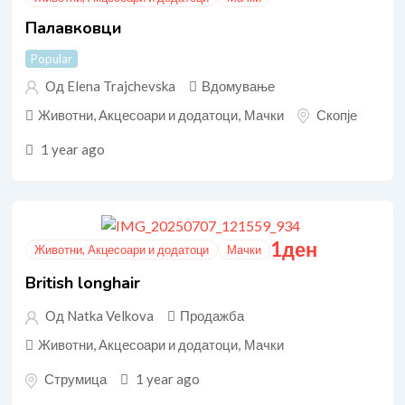
Палавковци
Popular
Од Elena Trajchevska
Вдомување
Животни, Акцесоари и додатоци
,
Мачки
Скопје
1 year ago
1
ден
Животни, Акцесоари и додатоци
Мачки
British longhair
Од Natka Velkova
Продажба
Животни, Акцесоари и додатоци
,
Мачки
Струмица
1 year ago