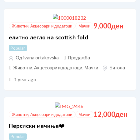
9,000
ден
Животни, Акцесоари и додатоци
Мачки
елитно легло на scottish fold
Popular
Од ivana ortakovska
Продажба
Животни, Акцесоари и додатоци
,
Мачки
Битола
1 year ago
12,000
ден
Животни, Акцесоари и додатоци
Мачки
Персиски мачиња❤️
Popular