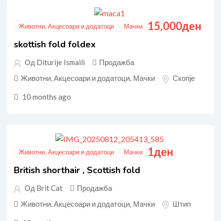
15,000
ден
Животни, Акцесоари и додатоци
Мачки
skottish fold foldex
Од Diturije Ismaili
Продажба
Животни, Акцесоари и додатоци
,
Мачки
Скопје
10 months ago
1
ден
Животни, Акцесоари и додатоци
Мачки
British shorthair , Scottish fold
Од Brit Cat
Продажба
Животни, Акцесоари и додатоци
,
Мачки
Штип