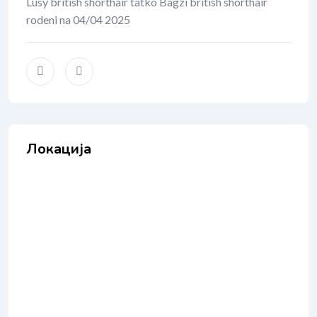
Lusy british shorthair tatko Bagzi british shorthair
rodeni na 04/04 2025
Локација