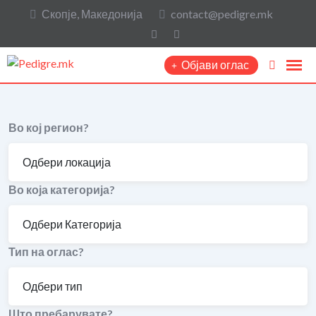
Скопје, Македонија
contact@pedigre.mk
Објави оглас
Во кој регион?
Во која категорија?
Тип на оглас?
Што пребарувате?