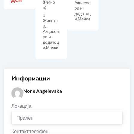
(Регио
Акцесоа
н)
ри и
додатоц
и
,
Мачки
Животн
и,
Акцесоа
ри и
додатоц
и
,
Мачки
Информации
None Angelevska
Локација
Прилеп
Контакт телефон