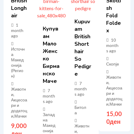
British
Skotti
Longh
Sh
Air
Fold
Kupuv
Folde
1
Купув
Am
X
month
Ам
British
ago
10
Мало
Short
month
Источн
Женс
Hair
s ago
а
Ко
So
Макед
Скопје
онија
Бирма
Pedigr
(Регио
Нско
E
н)
Животн
Маче
и,
7
Акцесоа
month
Животн
7
ри и
s ago
и,
month
додатоц
Акцесоа
s ago
и
,
Мачки
ри и
Битол
додатоц
15,00
а
Запад
и
,
Мачки
на
0
ден
9,000
Макед
Животн
онија
и,
ден