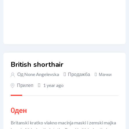
British shorthair
Од
None Angelevska
Продажба
Мачки
Прилеп
1 year ago
0
ден
Britanski kratko vlakno macinja maski i zemski majka