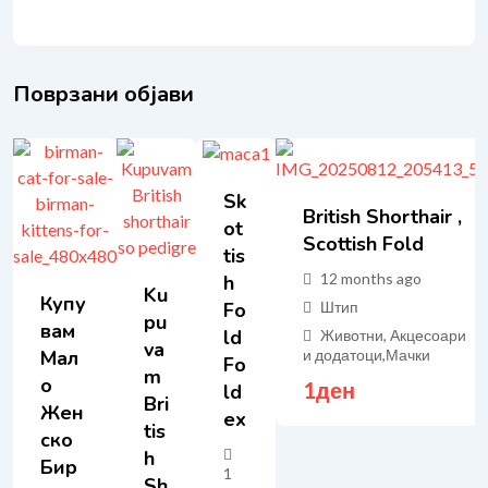
Поврзани објави
Sk
British Shorthair ,
Ot
Scottish Fold
Tis
12 months ago
H
Ku
Купу
Fo
Штип
Pu
Вам
Ld
Животни, Акцесоари
Va
Мал
и додатоци
,
Мачки
Fo
M
О
1
ден
Ld
Bri
Жен
Ex
Tis
Ско
H
Бир
1
Sh