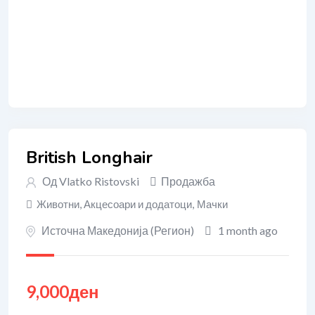
British Longhair
Од
Vlatko Ristovski
Продажба
Животни, Акцесоари и додатоци
,
Мачки
Источна Македонија (Регион)
1 month ago
9,000
ден