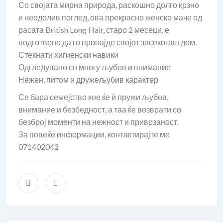
Со својата мирна природа, раскошно долго крзно
и неодолив поглед, ова прекрасно женско маче од
расата British Long Hair, старо 2 месеци, е
подготвено да го пронајде својот засекогаш дом.
Стекнати хигиенски навики
Одгледувано со многу љубов и внимание
Нежен, питом и дружељубив карактер
Се бара семејство кое ќе ѝ пружи љубов,
внимание и безбедност, а таа ќе возврати со
безброј моменти на нежност и приврзаност.
За повеќе информации, контактирајте ме
071402042