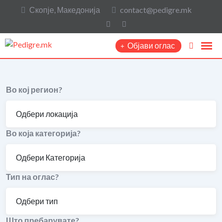
Скопје, Македонија
contact@pedigre.mk
Објави оглас
Во кој регион?
Во која категорија?
Тип на оглас?
Што пребарувате?