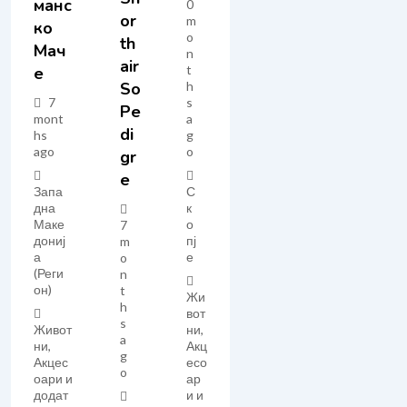
Манс
0
Or
m
Ко
o
Th
Мач
n
Air
t
Е
h
So
s
7
Pe
a
mont
Di
g
hs
o
ago
Gr
E
С
Запа
к
дна
о
Маке
7
пј
дониј
m
е
а
o
(Реги
n
он)
t
Жи
h
вот
s
ни,
Живот
a
Акц
ни,
g
есо
Акцес
o
ар
оари и
и и
додат