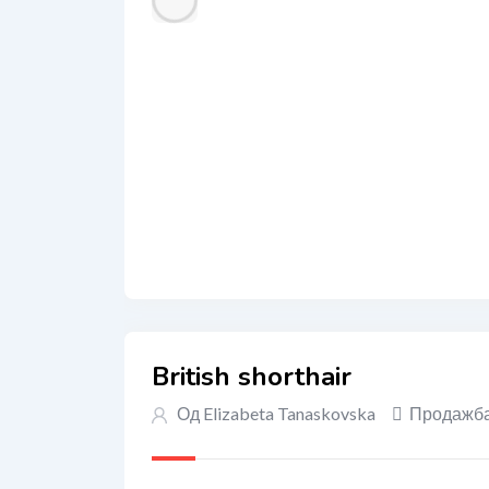
British shorthair
Од
Elizabeta Tanaskovska
Продажб