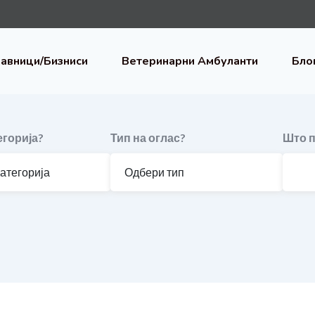
авници/Бизниси
Ветеринарни Амбуланти
Бло
егорија?
Тип на оглас?
Што п