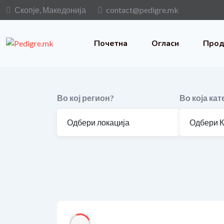
Скопје, Македонија
contact@pedigre.mk
Почетна
Огласи
Прод
Во кој регион?
Во која кат