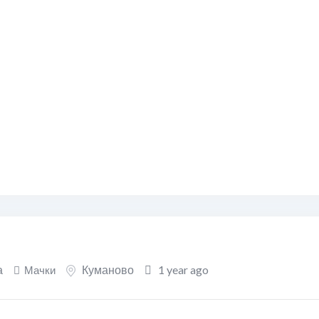
а
Куманово
1 year ago
Мачки