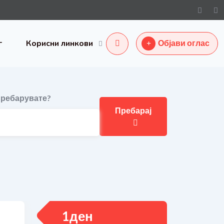
г
Корисни линкови
Објави оглас
ребарувате?
Пребарај
1
ден