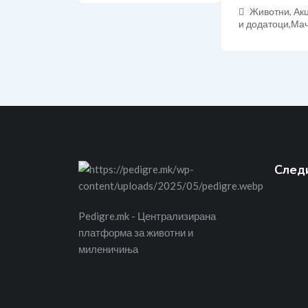
Животни, Ак
и додатоци
,
Мач
Следи
Pedigre.mk - Централизирана
платформа за животни и
миленичиња