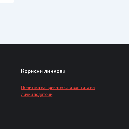
Корисни линкови
Политика на приватност и заштита на
лични податоци