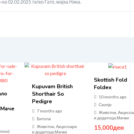
 на 02.02.2025 татко Гато, мајка Ника.
Skottish Fold
Kupuvam British
Foldex
ало
Shorthair So
10 months ago
Pedigre
Скопје
 Маче
7 months ago
Животни, Акцесо
и додатоци
,
Мачки
Битола
15,000
ден
Животни, Акцесоари
гион)
и додатоци
,
Мачки