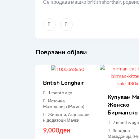
Се продава машко british shorthair, родено
Поврзани објави
British Longhair
1 month ago
Купувам М
Источна
Женско
Македонија (Регион)
Бирманско
Животни, Акцесоари
и додатоци
,
Мачки
7 months ago
9,000
ден
Западна
Македонија (Ре