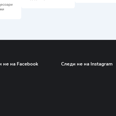
цесоари
ки
 не на Facebook
Следи не на Instagram