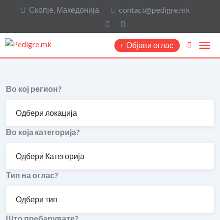
Скопје, Македонија
contact@pedigre.mk
Објави оглас
Во кој регион?
Во која категорија?
Тип на оглас?
Што пребарувате?