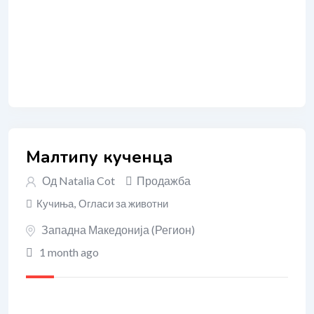
Малтипу кученца
Од
Natalia Cot
Продажба
Кучиња
,
Огласи за животни
Западна Македонија (Регион)
1 month ago