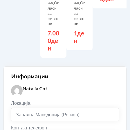
ња
,
Ог
ња
,
Ог
ласи
ласи
за
за
живот
живот
ни
ни
7,00
1
де
0
де
н
н
Информации
Natalia Cot
Локација
Западна Македонија (Регион)
Контакт телефон