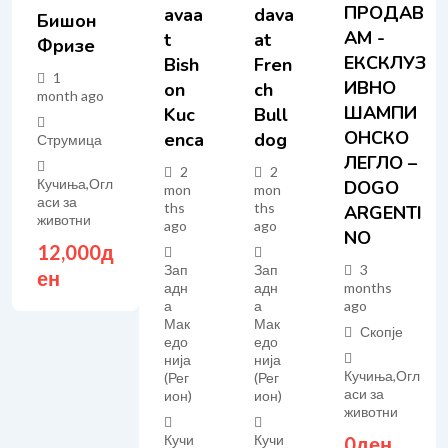
ПРОДАВ
Avaa
Dava
Бишон
АМ -
T
At
Фризе
ЕКСКЛУЗ
Bish
Fren
1
ИВНО
On
Ch
month ago
ШАМПИ
Kuc
Bull
ОНСКО
Enca
Dog
Струмица
ЛЕГЛО –
2
2
Кучиња
,
Огл
DOGO
mon
mon
аси за
ths
ths
ARGENTI
животни
ago
ago
NO
12,000
д
Зап
Зап
3
ен
адн
адн
months
а
а
ago
Мак
Мак
Скопје
едо
едо
нија
нија
Кучиња
,
Огл
(Рег
(Рег
аси за
ион)
ион)
животни
Кучи
Кучи
0
ден