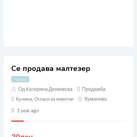
Се продава малтезер
Popular
Од
Kатерина Денковска
Продажба
Куманово
Кучиња
,
Огласи за животни
1 year ago
30
ден