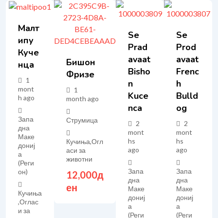
Малт
Se
Se
Ипу
Prad
Prod
Куче
Avaat
Avaat
Бишон
Нца
Bisho
Frenc
Фризе
1
N
H
mont
1
Kuce
Bulld
h ago
month ago
Nca
Og
Запа
Струмица
2
2
дна
mont
mont
Маке
hs
hs
Кучиња
,
Огл
дониј
ago
ago
аси за
а
животни
(Реги
Запа
Запа
он)
12,000
д
дна
дна
ен
Маке
Маке
Кучиња
дониј
дониј
,
Оглас
а
а
и за
(Реги
(Реги