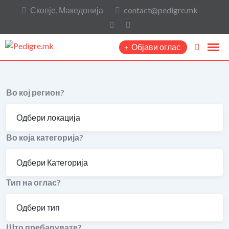
Скопје, Македонија
contact@pedigre.mk
Објави оглас
Во кој регион?
Во која категорија?
Тип на оглас?
Што пребарувате?