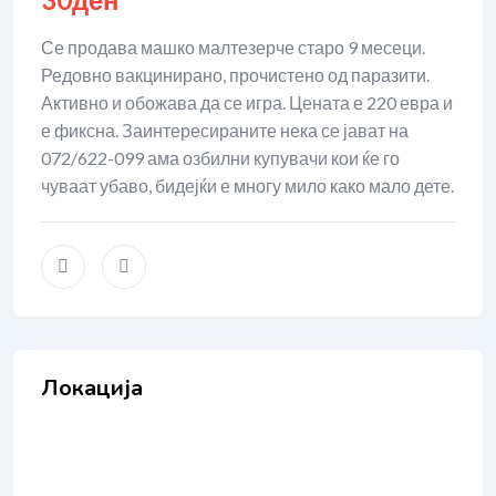
Се продава машко малтезерче старо 9 месеци.
Редовно вакцинирано, прочистено од паразити.
Активно и обожава да се игра. Цената е 220 евра и
е фиксна. Заинтересираните нека се јават на
072/622-099 ама озбилни купувачи кои ќе го
чуваат убаво, бидејќи е многу мило како мало дете.
Локација