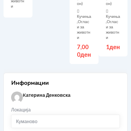
животн
он)
он)
и
Кучиња
Кучиња
,
Оглас
,
Оглас
и за
и за
животн
животн
и
и
7,00
1
ден
0
ден
Информации
Kатерина Денковска
Локација
Куманово