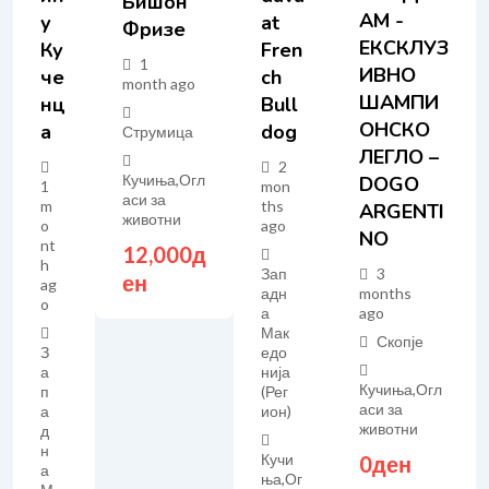
Бишон
АМ -
У
At
Фризе
ЕКСКЛУЗ
Ку
Fren
1
ИВНО
Че
Ch
month ago
ШАМПИ
Нц
Bull
ОНСКО
А
Dog
Струмица
ЛЕГЛО –
2
Кучиња
,
Огл
DOGO
1
mon
аси за
m
ths
ARGENTI
животни
o
ago
NO
nt
12,000
д
h
Зап
3
ен
ag
адн
months
o
а
ago
Мак
Скопје
З
едо
а
нија
Кучиња
,
Огл
п
(Рег
аси за
а
ион)
животни
д
н
Кучи
0
ден
а
ња
,
Ог