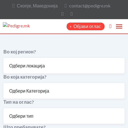
Скопје, Македонија
contact@pedigre.mk
Објави оглас
Во кој регион?
Во која категорија?
Тип на оглас?
Што пребарувате?