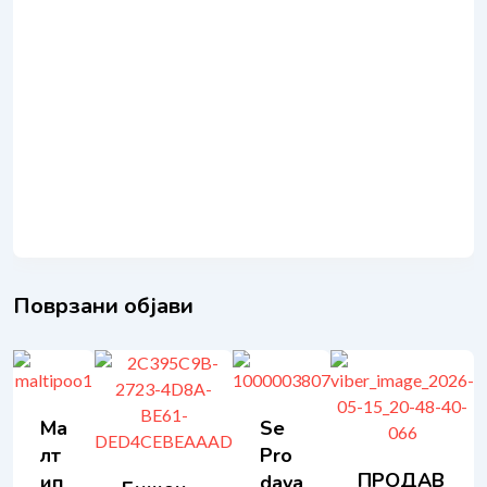
Поврзани објави
Ма
Se
Лт
Pro
ПРОДАВ
Ип
Dava