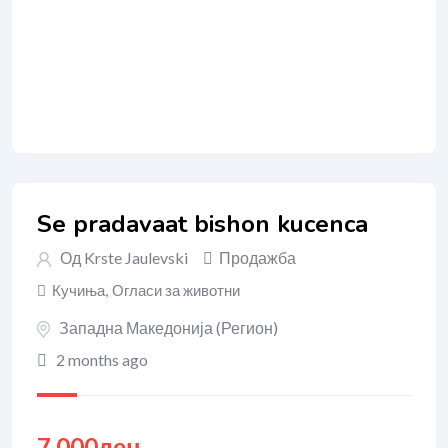
Se pradavaat bishon kucenca
Од
Krste Jaulevski
Продажба
Кучиња
,
Огласи за животни
Западна Македонија (Регион)
2 months ago
7,000
ден