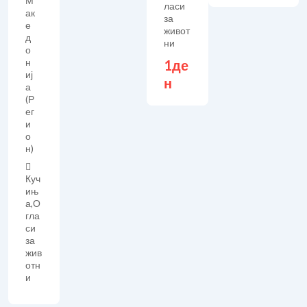
М
ласи
ак
за
е
живот
д
ни
о
н
1
де
иј
н
а
(Р
ег
и
о
н)
Куч
ињ
а
,
О
гла
си
за
жив
отн
и