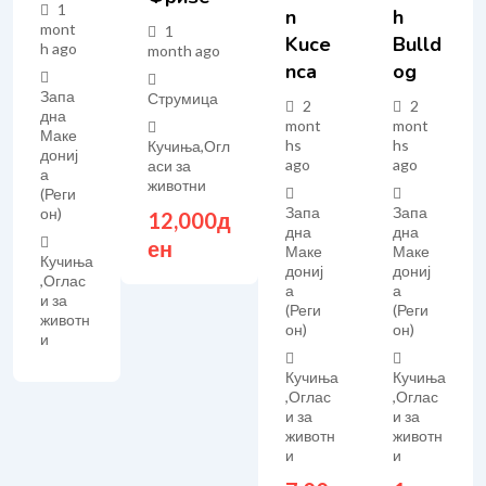
1
N
H
mont
1
Kuce
Bulld
h ago
month ago
Nca
Og
Запа
Струмица
2
2
дна
mont
mont
Маке
hs
hs
Кучиња
,
Огл
дониј
ago
ago
аси за
а
животни
(Реги
Запа
Запа
он)
12,000
д
дна
дна
ен
Маке
Маке
Кучиња
дониј
дониј
,
Оглас
а
а
и за
(Реги
(Реги
животн
он)
он)
и
Кучиња
Кучиња
,
Оглас
,
Оглас
и за
и за
животн
животн
и
и