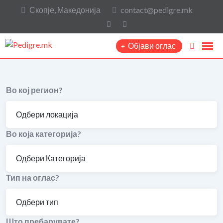
Скопје, Македонија
contact@pedigre.mk
Објави оглас
Во кој регион?
Во која категорија?
Тип на оглас?
Што пребарувате?