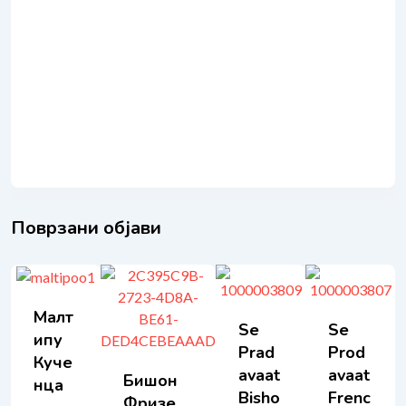
Поврзани објави
Малт
Se
Se
Ипу
Prad
Prod
Куче
Avaat
Avaat
Бишон
Нца
Bisho
Frenc
Фризе