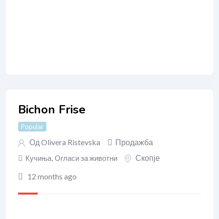
Bichon Frise
Popular
Од
Olivera Ristevska
Продажба
Скопје
Кучиња
,
Огласи за животни
12 months ago