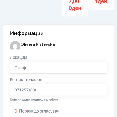
7,00
1
ден
0
ден
Информации
Olivera Ristevska
Локација
Скопје
Контакт телефон
071257XXX
Кликни да погледнеш телефон
Порака до огласувач