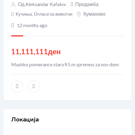
Од
Aleksandar Kafalov
Продажба
Куманово
Кучиња
,
Огласи за животни
12 months ago
11,111,111
ден
Mashko pomerance staro9.5 m spremno za nov dom
Локација