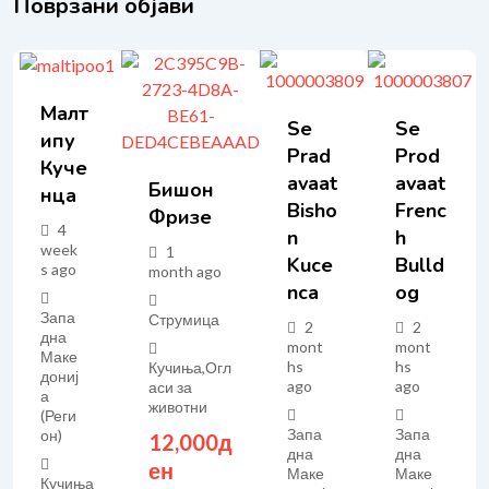
Поврзани објави
Малт
Se
Se
Ипу
Prad
Prod
Куче
Avaat
Avaat
Бишон
Нца
Bisho
Frenc
Фризе
4
N
H
week
1
Kuce
Bulld
s ago
month ago
Nca
Og
Запа
Струмица
2
2
дна
mont
mont
Маке
hs
hs
Кучиња
,
Огл
дониј
ago
ago
аси за
а
животни
(Реги
Запа
Запа
он)
12,000
д
дна
дна
ен
Маке
Маке
Кучиња