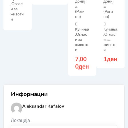
дониј
дониј
,
Оглас
а
а
и за
(Реги
(Реги
животн
он)
он)
и
Кучиња
Кучиња
,
Оглас
,
Оглас
и за
и за
животн
животн
и
и
7,00
1
ден
0
ден
Информации
Aleksandar Kafalov
Локација