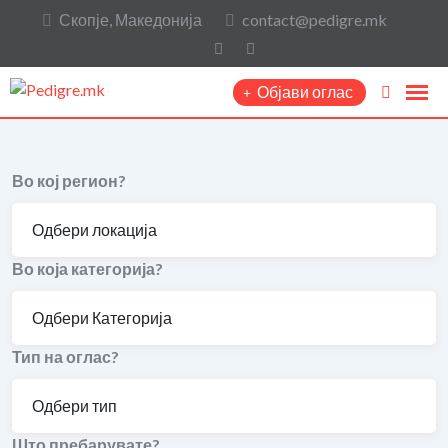
Скопје, Македонија
contact@pedigre.mk
Објави оглас
Во кој регион?
Во која категорија?
Тип на оглас?
Што пребарувате?