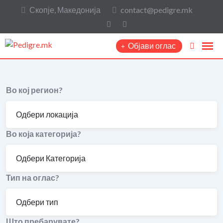
Скопје, Македонија
contact@pedigre.mk
Објави оглас
Во кој регион?
Во која категорија?
Тип на оглас?
Што пребарувате?