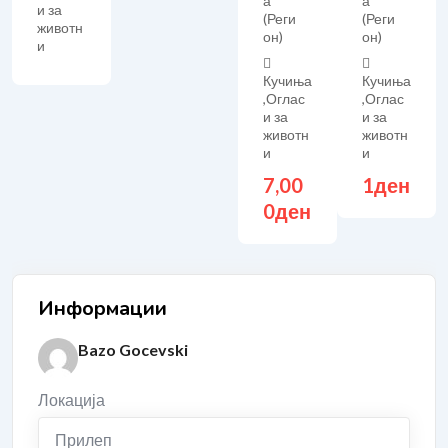
а
а
и за
(Реги
(Реги
животн
он)
он)
и
Кучиња
Кучиња
,
Оглас
,
Оглас
и за
и за
животн
животн
и
и
7,00
1
ден
0
ден
Информации
Bazo Gocevski
Локација
Прилеп