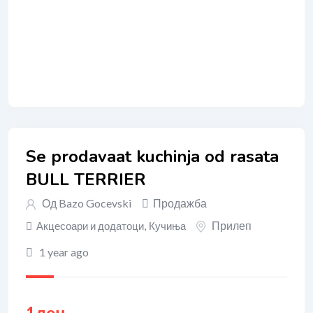
Se prodavaat kuchinja od rasata
BULL TERRIER
Од
Bazo Gocevski
Продажба
Прилеп
Акцесоари и додатоци
,
Кучиња
1 year ago
1
ден