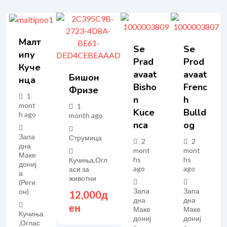
Малт
Se
Se
Ипу
Prad
Prod
Куче
Avaat
Avaat
Бишон
Нца
Bisho
Frenc
Фризе
1
N
H
mont
1
Kuce
Bulld
h ago
month ago
Nca
Og
Запа
Струмица
2
2
дна
mont
mont
Маке
hs
hs
Кучиња
,
Огл
дониј
ago
ago
аси за
а
животни
(Реги
Запа
Запа
он)
12,000
д
дна
дна
ен
Маке
Маке
Кучиња
дониј
дониј
,
Оглас