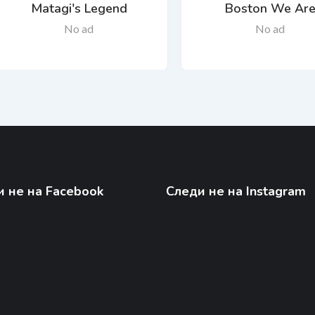
Matagi's Legend
Boston We Ar
No ad
No ad
 не на Facebook
Следи не на Instagram