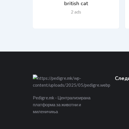
british cat
2 ads
Следи
Pedigre.mk - Централизирана
платформа за животни и
миленичиња