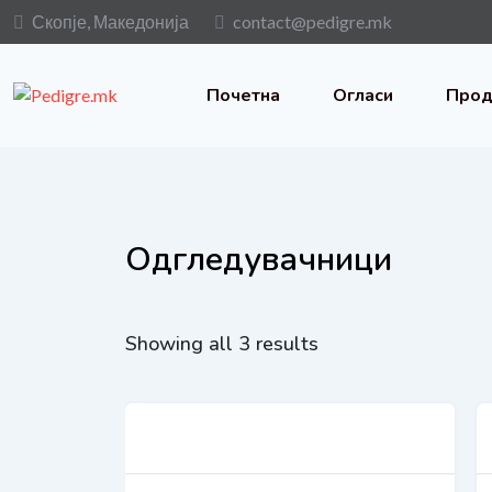
Скопје, Македонија
contact@pedigre.mk
Почетна
Огласи
Прод
Одгледувачници
Showing all 3 results