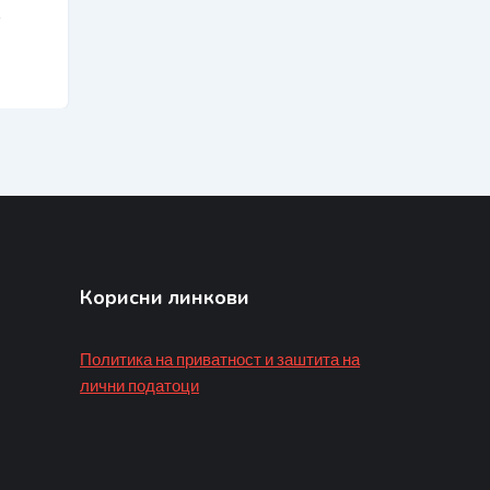
e
Корисни линкови
Политика на приватност и заштита на
лични податоци