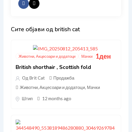
Сите објави од british cat
1
ден
Животни, Акцесоари и додатоци
Мачки
British shorthair , Scottish fold
Од Brit Cat
Продажба
Животни, Акцесоари и додатоци
,
Мачки
Штип
12 months ago