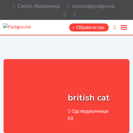
Скопје, Македонија
contact@pedigre.mk
Објави оглас
british cat
Одгледувачници
(0)