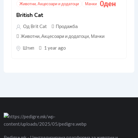
0
ден
Животни, Акцесоари и додатоци
Мачки
British Cat
Од Brit Cat
Продажба
Животни, Акцесоари и додатоци
,
Мачки
Штип
1 year ago
Pedigre.mk - Централизирана платформа за животни и