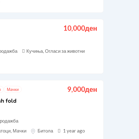
o
10,000
ден
родажба
Кучиња
,
Огласи за животни
9,000
ден
и
Мачки
sh fold
родажба
атоци
,
Мачки
Битола
1 year ago