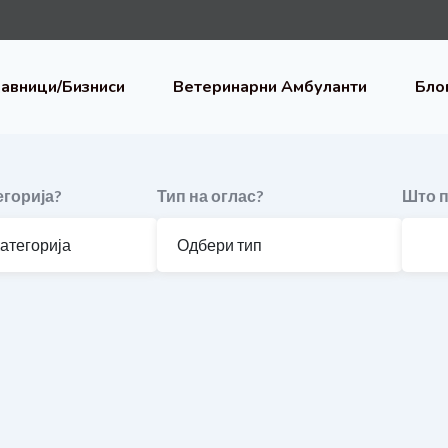
авници/Бизниси
Ветеринарни Амбуланти
Бло
егорија?
Тип на оглас?
Што п