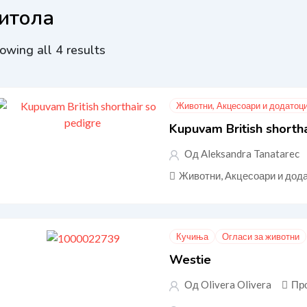
итола
owing all 4 results
Животни, Акцесоари и додатоц
Kupuvam British shortha
Од Aleksandra Tanatarec
Животни, Акцесоари и дод
Кучиња
Огласи за животни
Westie
Од Olivera Olivera
Пр