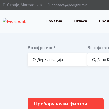
Скопје, Македонија
contact@pedigre.mk
Почетна
Огласи
Прод
Во кој регион?
Во која кат
Пребарувачки филтри