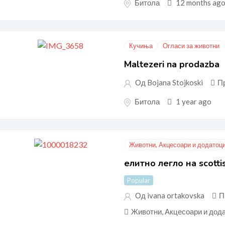
Битола
12 months ag
Кучиња
Огласи за животни
Maltezeri na prodazba
Од Bojana Stojkoski
П
Битола
1 year ago
Животни, Акцесоари и додатоц
елитно легло на scotti
Popular
Од ivana ortakovska
П
Животни, Акцесоари и дод