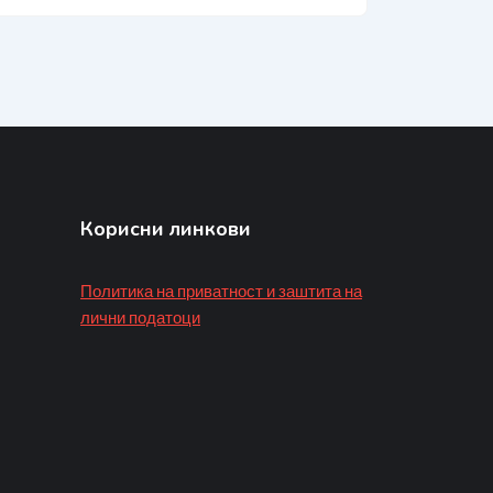
Корисни линкови
Политика на приватност и заштита на
лични податоци