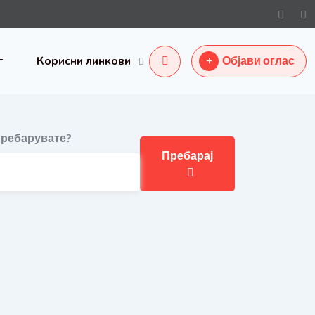
г
Корисни линкови
Објави оглас
ребарувате?
Пребарај