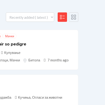
и
Мачки
ir so pedigre
Купување
атоци
,
Мачки
Битола
7 months ago
одажба
Кучиња
,
Огласи за животни