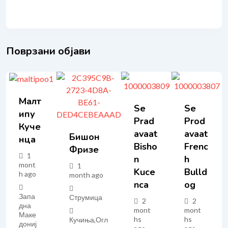
Поврзани објави
Малт
Se
Se
Ипу
Prad
Prod
Куче
Avaat
Avaat
Бишон
Нца
Bisho
Frenc
Фризе
1
N
H
mont
1
Kuce
Bulld
h ago
month ago
Nca
Og
Запа
Струмица
2
2
дна
mont
mont
Маке
hs
hs
Кучиња
,
Огл
дониј