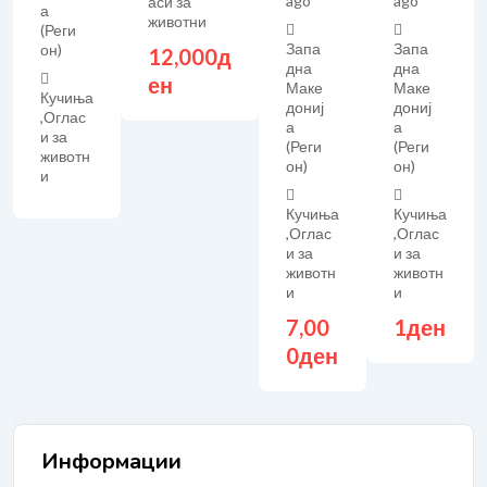
ago
ago
аси за
а
животни
(Реги
Запа
Запа
он)
12,000
д
дна
дна
ен
Маке
Маке
Кучиња
дониј
дониј
,
Оглас
а
а
и за
(Реги
(Реги
животн
он)
он)
и
Кучиња
Кучиња
,
Оглас
,
Оглас
и за
и за
животн
животн
и
и
7,00
1
ден
0
ден
Информации