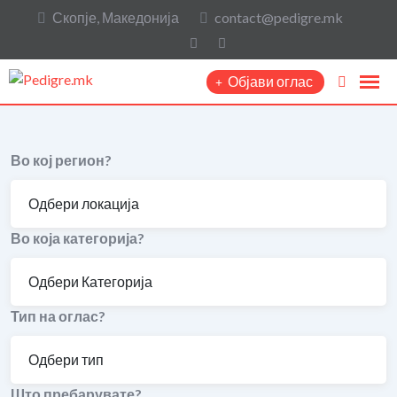
Скопје, Македонија
contact@pedigre.mk
Објави оглас
Во кој регион?
Во која категорија?
Тип на оглас?
Што пребарувате?