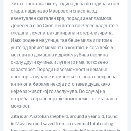
Зита е кангалка околу година дена до година и пол
стара, најдена во Маврово и спасена од
евентуален фатален крај поради анаплазмоза.
Донесена е во Скопје и потоа во Велес, кадешто е
гледана, лечена, вакцинирана и стерилизирана.
Иако родена на улица, таа беше мила и питома
уште од првиот момент на контакт, и сега веќе 6
месеци во домашна и дружељубива околина
околу други кучиња и луѓе и го има потковено
карактерот. Поради невозможност и немање
простор за чување и живеење со оваа прекрасна
антилопа, бараме некоја исто таква душа како
нејзе за живот кој го заслужува. Во случај на
потреба за транспорт, ќе помогнеме со сета наша
можност.
Zita is an Anatolian shepherd, around a year old, found
in Mavrovo and saved from an eventual fatal ending
because of anaplasmosis. Brought in Skopje and then in