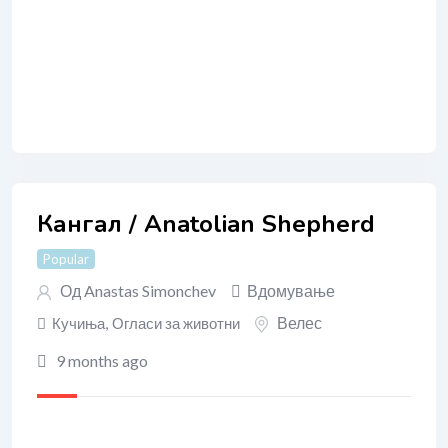
Кангал / Anatolian Shepherd
Popular
Од
Anastas Simonchev
Вдомување
Велес
Кучиња
,
Огласи за животни
9 months ago